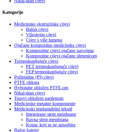
Nikal-titan cijevi
Kategorije
Medicinske ekstruzijske cijevi
Balon cijevi
Višeslojne cijevi
Cijev s više lumena
Ojačane kompozitne medicinske cijevi
Kompozitne cijevi ojačane navojima
Kompozitne cijevi ojačane pletenicom
Termoskupljajuće cijevi
PET termoskupljajuće cijevi
FEP termoskupljajuće cijevi
Poliimidne (PI) cijevi
PTFE obloga
Hybotube obložen PTFE-om
Nikal-titan cijevi
Trnovi obloženi parilenom
Medicinske metalne komponente
Medicinski implantabilni tekstil
Integrirane stent membrane
Ravna stent membrana
Konac koji se ne apsorbira
Balon kateter