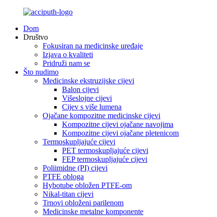
Dom
Društvo
Fokusiran na medicinske uređaje
Izjava o kvaliteti
Pridruži nam se
Što nudimo
Medicinske ekstruzijske cijevi
Balon cijevi
Višeslojne cijevi
Cijev s više lumena
Ojačane kompozitne medicinske cijevi
Kompozitne cijevi ojačane navojima
Kompozitne cijevi ojačane pletenicom
Termoskupljajuće cijevi
PET termoskupljajuće cijevi
FEP termoskupljajuće cijevi
Poliimidne (PI) cijevi
PTFE obloga
Hybotube obložen PTFE-om
Nikal-titan cijevi
Trnovi obloženi parilenom
Medicinske metalne komponente