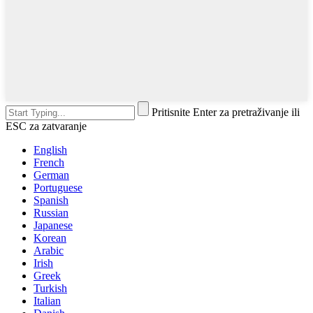
Pritisnite Enter za pretraživanje ili
ESC za zatvaranje
English
French
German
Portuguese
Spanish
Russian
Japanese
Korean
Arabic
Irish
Greek
Turkish
Italian