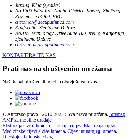
Jiaxing, Kina (sjedište)
No.1303 Yatai Rd., Nanhu District, Jiaxing, Zhejiang
Province, 314000, PRC
customer@accupathmed.com
Kalifornija, Sjedinjene Države
No.185 Technology Drive Suite 100, Irvine, Kalifornija,
Sjedinjene Države
customer@accupathmed.com
KONTAKTIRAJTE NAS
Prati nas na društvenim mrežama
Naši kanali društvenih medija obavještavaju vas.
© Autorsko pravo - 2010-2023 : Sva prava pridržana.
Sitemap
-
AMP za mobilne uređaje
Ekstruzija s više lumena
,
Troslojna cijev
,
Ekstruzija cijevi
,
Medicinske cijevi s više lumena
,
Cijev unutarnjeg lumena
,
Dvoslojna balonska cijev
,