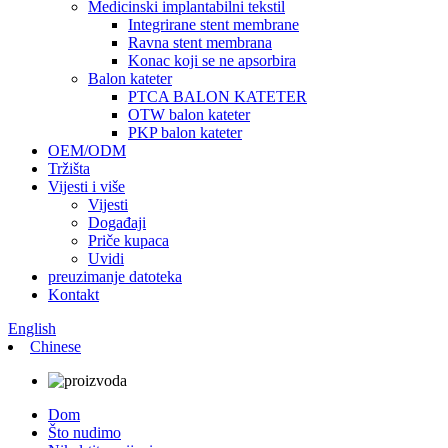
Medicinski implantabilni tekstil
Integrirane stent membrane
Ravna stent membrana
Konac koji se ne apsorbira
Balon kateter
PTCA BALON KATETER
OTW balon kateter
PKP balon kateter
OEM/ODM
Tržišta
Vijesti i više
Vijesti
Događaji
Priče kupaca
Uvidi
preuzimanje datoteka
Kontakt
English
Chinese
Dom
Što nudimo