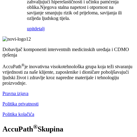
zahvaljujući hiperelastičnosti i učinku pamćenja
oblika.Njegova stalna napetost i otpornost na
savijanje smanjuju rizik od prijeloma, savijanja ili
ozljeda ljudskog tijela.
upit
detalj
Dobavljač komponenti interventnih medicinskih uređaja i CDMO
rješenja
®
AccuPath
je inovativna visokotehnološka grupa koja teži stvaranju
vrijednosti za naše klijente, zaposlenike i dioničare poboljšavajući
ljudski život i zdravlje kroz napredne materijale i tehnologiju
proizvodnje.
Pravna izjava
Politika privatnosti
Politika kolačića
®
AccuPath
Skupina