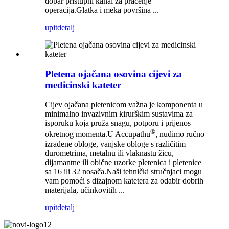
dobar pristupni kanal za praćenje
operacija.Glatka i meka površina ...
upit
detalj
Pletena ojačana osovina cijevi za
medicinski kateter
Cijev ojačana pletenicom važna je komponenta u
minimalno invazivnim kirurškim sustavima za
isporuku koja pruža snagu, potporu i prijenos
®
okretnog momenta.U Accupathu
, nudimo ručno
izrađene obloge, vanjske obloge s različitim
durometrima, metalnu ili vlaknastu žicu,
dijamantne ili obične uzorke pletenica i pletenice
sa 16 ili 32 nosača.Naši tehnički stručnjaci mogu
vam pomoći s dizajnom katetera za odabir dobrih
materijala, učinkovitih ...
upit
detalj