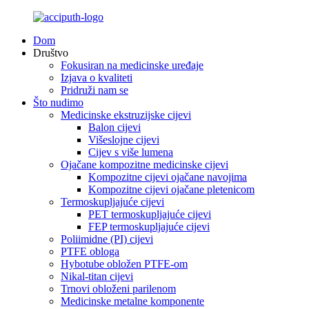
Dom
Društvo
Fokusiran na medicinske uređaje
Izjava o kvaliteti
Pridruži nam se
Što nudimo
Medicinske ekstruzijske cijevi
Balon cijevi
Višeslojne cijevi
Cijev s više lumena
Ojačane kompozitne medicinske cijevi
Kompozitne cijevi ojačane navojima
Kompozitne cijevi ojačane pletenicom
Termoskupljajuće cijevi
PET termoskupljajuće cijevi
FEP termoskupljajuće cijevi
Poliimidne (PI) cijevi
PTFE obloga
Hybotube obložen PTFE-om
Nikal-titan cijevi
Trnovi obloženi parilenom
Medicinske metalne komponente