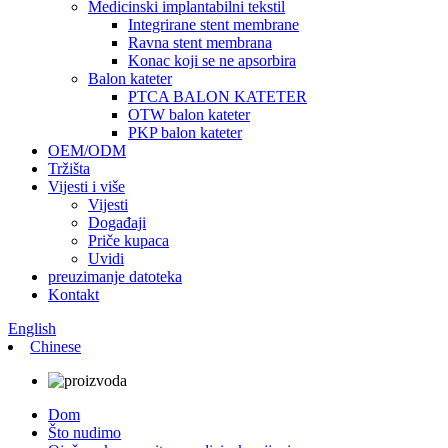
Medicinski implantabilni tekstil
Integrirane stent membrane
Ravna stent membrana
Konac koji se ne apsorbira
Balon kateter
PTCA BALON KATETER
OTW balon kateter
PKP balon kateter
OEM/ODM
Tržišta
Vijesti i više
Vijesti
Događaji
Priče kupaca
Uvidi
preuzimanje datoteka
Kontakt
English
Chinese
Dom
Što nudimo