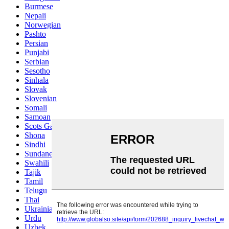
Burmese
Nepali
Norwegian
Pashto
Persian
Punjabi
Serbian
Sesotho
Sinhala
Slovak
Slovenian
Somali
Samoan
Scots Gaelic
Shona
Sindhi
Sundanese
Swahili
Tajik
Tamil
Telugu
Thai
Ukrainian
Urdu
Uzbek