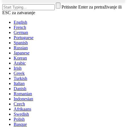
Pritisnite Enter za pretraživanje ili
ESC za zatvaranje
English
French
German
Portuguese
Spanish
Russian
Japanese
Korean
Arabic
Irish
Greek
Turkish
Italian
Danish
Romanian
Indonesian
Czech
Afrikaans
Swedish
Polish
Basque