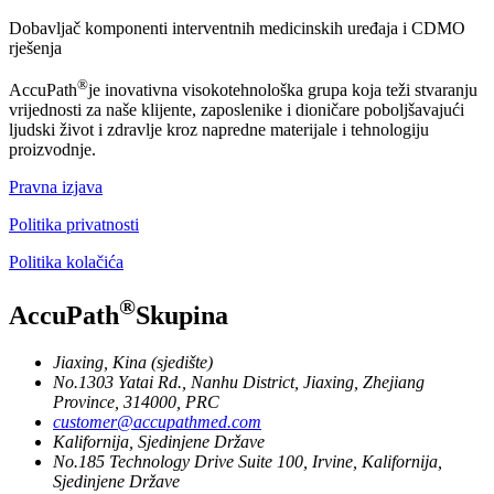
Dobavljač komponenti interventnih medicinskih uređaja i CDMO
rješenja
®
AccuPath
je inovativna visokotehnološka grupa koja teži stvaranju
vrijednosti za naše klijente, zaposlenike i dioničare poboljšavajući
ljudski život i zdravlje kroz napredne materijale i tehnologiju
proizvodnje.
Pravna izjava
Politika privatnosti
Politika kolačića
®
AccuPath
Skupina
Jiaxing, Kina (sjedište)
No.1303 Yatai Rd., Nanhu District, Jiaxing, Zhejiang
Province, 314000, PRC
customer@accupathmed.com
Kalifornija, Sjedinjene Države
No.185 Technology Drive Suite 100, Irvine, Kalifornija,
Sjedinjene Države