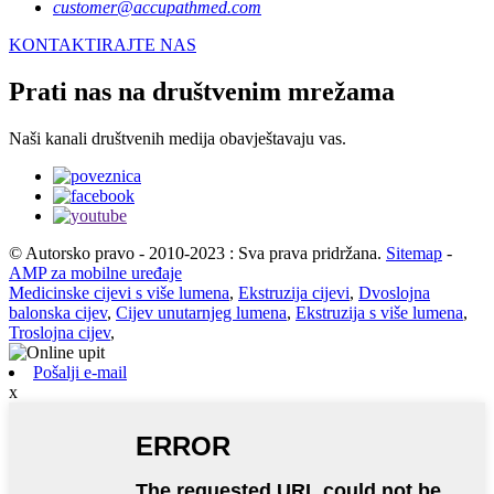
customer@accupathmed.com
KONTAKTIRAJTE NAS
Prati nas na društvenim mrežama
Naši kanali društvenih medija obavještavaju vas.
© Autorsko pravo - 2010-2023 : Sva prava pridržana.
Sitemap
-
AMP za mobilne uređaje
Medicinske cijevi s više lumena
,
Ekstruzija cijevi
,
Dvoslojna
balonska cijev
,
Cijev unutarnjeg lumena
,
Ekstruzija s više lumena
,
Troslojna cijev
,
Pošalji e-mail
x