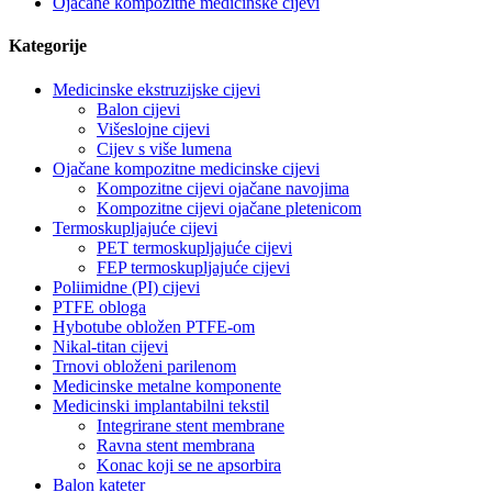
Ojačane kompozitne medicinske cijevi
Kategorije
Medicinske ekstruzijske cijevi
Balon cijevi
Višeslojne cijevi
Cijev s više lumena
Ojačane kompozitne medicinske cijevi
Kompozitne cijevi ojačane navojima
Kompozitne cijevi ojačane pletenicom
Termoskupljajuće cijevi
PET termoskupljajuće cijevi
FEP termoskupljajuće cijevi
Poliimidne (PI) cijevi
PTFE obloga
Hybotube obložen PTFE-om
Nikal-titan cijevi
Trnovi obloženi parilenom
Medicinske metalne komponente
Medicinski implantabilni tekstil
Integrirane stent membrane
Ravna stent membrana
Konac koji se ne apsorbira
Balon kateter